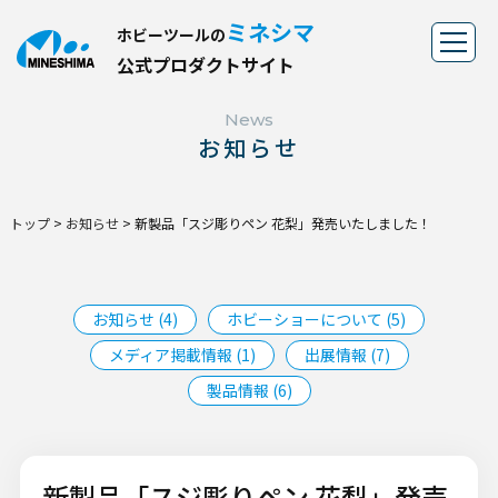
ミネシマ
ホビーツールの
公
式
プ
ロ
ダ
ク
ト
サ
イ
ト
News
お知らせ
トップ
>
お知らせ
>
新製品「スジ彫りペン 花梨」発売いたしました！
お知らせ (4)
ホビーショーについて (5)
メディア掲載情報 (1)
出展情報 (7)
製品情報 (6)
新製品「スジ彫りペン 花梨」発売