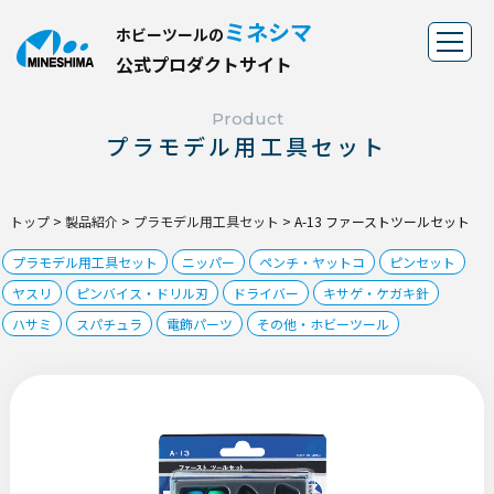
ミネシマ
ホビーツールの
公
式
プ
ロ
ダ
ク
ト
サ
イ
ト
Product
プラモデル用工具セット
トップ
>
製品紹介
>
プラモデル用工具セット
>
A-13 ファーストツールセット
プラモデル用工具セット
ニッパー
ペンチ・ヤットコ
ピンセット
ヤスリ
ピンバイス・ドリル刃
ドライバー
キサゲ・ケガキ針
ハサミ
スパチュラ
電飾パーツ
その他・ホビーツール