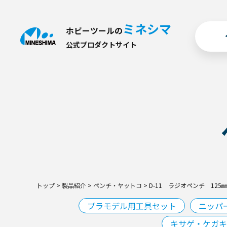
ミネシマ
ホビーツールの
公
式
プ
ロ
ダ
ク
ト
サ
イ
ト
トップ
>
製品紹介
>
ペンチ・ヤットコ
>
D-11 ラジオペンチ 125
プラモデル用工具セット
ニッパ
キサゲ・ケガキ