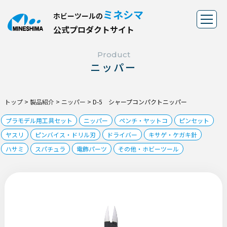
ミネシマ
ホビーツールの
公
式
プ
ロ
ダ
ク
ト
サ
イ
ト
Product
ニッパー
トップ
>
製品紹介
>
ニッパー
>
D-5 シャープコンパクトニッパー
プラモデル用工具セット
ニッパー
ペンチ・ヤットコ
ピンセット
ヤスリ
ピンバイス・ドリル刃
ドライバー
キサゲ・ケガキ針
ハサミ
スパチュラ
電飾パーツ
その他・ホビーツール