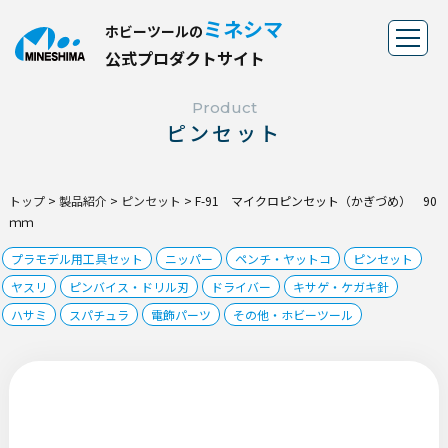
ミネシマ
ホビーツールの
公
式
プ
ロ
ダ
ク
ト
サ
イ
ト
Product
ピンセット
トップ
>
製品紹介
>
ピンセット
>
F-91 マイクロピンセット（かぎづめ） 90
ｍｍ
プラモデル用工具セット
ニッパー
ペンチ・ヤットコ
ピンセット
ヤスリ
ピンバイス・ドリル刃
ドライバー
キサゲ・ケガキ針
ハサミ
スパチュラ
電飾パーツ
その他・ホビーツール