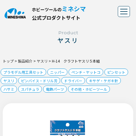
ミネシマ
ホビーツールの
公
式
プ
ロ
ダ
ク
ト
サ
イ
ト
Product
ヤスリ
トップ
>
製品紹介
>
ヤスリ
>
H-14 クラフトヤスリ５本組
プラモデル用工具セット
ニッパー
ペンチ・ヤットコ
ピンセット
ヤスリ
ピンバイス・ドリル刃
ドライバー
キサゲ・ケガキ針
ハサミ
スパチュラ
電飾パーツ
その他・ホビーツール