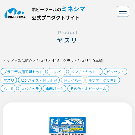
ミネシマ
ホビーツールの
公
式
プ
ロ
ダ
ク
ト
サ
イ
ト
Product
ヤスリ
トップ
>
製品紹介
>
ヤスリ
>
H-18 クラフトヤスリ１０本組
プラモデル用工具セット
ニッパー
ペンチ・ヤットコ
ピンセット
ヤスリ
ピンバイス・ドリル刃
ドライバー
キサゲ・ケガキ針
ハサミ
スパチュラ
電飾パーツ
その他・ホビーツール