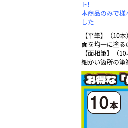
ト!
本商品のみで様
した
【平筆】（10本
面を均一に塗る
【面相筆】（10
細かい箇所の筆