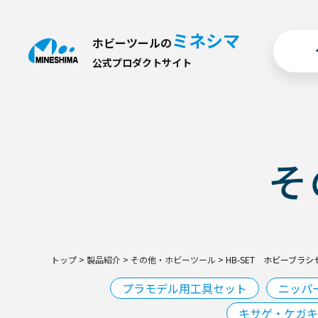
ミネシマ
ホビーツールの
公
式
プ
ロ
ダ
ク
ト
サ
イ
ト
そ
トップ
>
製品紹介
>
その他・ホビーツール
>
HB-SET ホビーブラ
プラモデル用工具セット
ニッパ
キサゲ・ケガキ