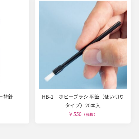
ター替針
HB-1 ホビーブラシ 平筆（使い切り
タイプ）20本入
￥550
（税抜）