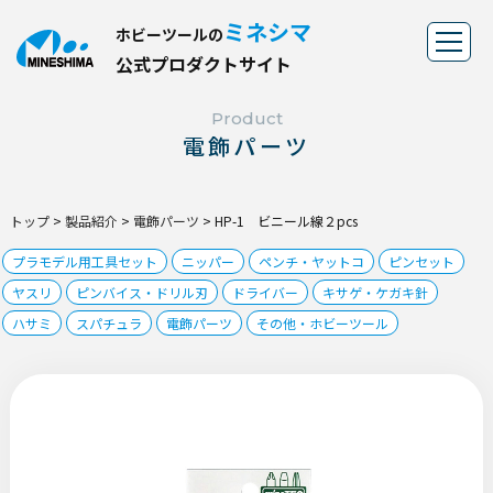
ミネシマ
ホビーツールの
公
式
プ
ロ
ダ
ク
ト
サ
イ
ト
Product
電飾パーツ
トップ
>
製品紹介
>
電飾パーツ
>
HP-1 ビニール線２pcs
プラモデル用工具セット
ニッパー
ペンチ・ヤットコ
ピンセット
ヤスリ
ピンバイス・ドリル刃
ドライバー
キサゲ・ケガキ針
ハサミ
スパチュラ
電飾パーツ
その他・ホビーツール