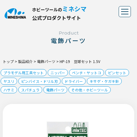
ミネシマ
ホビーツールの
公
式
プ
ロ
ダ
ク
ト
サ
イ
ト
Product
電飾パーツ
トップ
>
製品紹介
>
電飾パーツ
>
HP-19 豆球セット 1.5V
プラモデル用工具セット
ニッパー
ペンチ・ヤットコ
ピンセット
ヤスリ
ピンバイス・ドリル刃
ドライバー
キサゲ・ケガキ針
ハサミ
スパチュラ
電飾パーツ
その他・ホビーツール