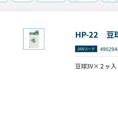
HP-22 豆
490294
JANコード
豆球3V×２ヶ入