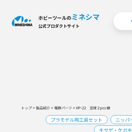
ミネシマ
ホビーツールの
公
式
プ
ロ
ダ
ク
ト
サ
イ
ト
トップ
>
製品紹介
>
電飾パーツ
>
HP-22 豆球２pcs 緑
プラモデル用工具セット
ニッパ
キサゲ・ケガキ