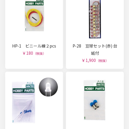
HP-1 ビニール線２pcs
P-28 豆球セット(赤) 台
￥180
紙付
（税抜）
￥1,900
（税抜）