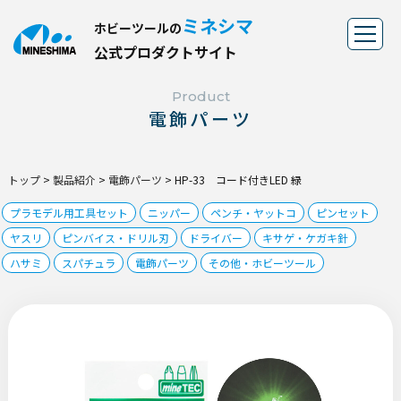
ミネシマ
ホビーツールの
公
式
プ
ロ
ダ
ク
ト
サ
イ
ト
Product
電飾パーツ
トップ
>
製品紹介
>
電飾パーツ
>
HP-33 コード付きLED 緑
プラモデル用工具セット
ニッパー
ペンチ・ヤットコ
ピンセット
ヤスリ
ピンバイス・ドリル刃
ドライバー
キサゲ・ケガキ針
ハサミ
スパチュラ
電飾パーツ
その他・ホビーツール