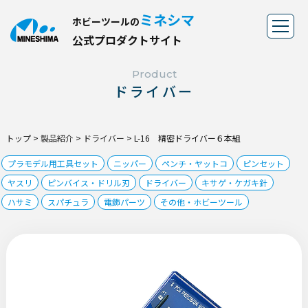
ミネシマ
ホビーツールの
公
式
プ
ロ
ダ
ク
ト
サ
イ
ト
Product
ドライバー
トップ
>
製品紹介
>
ドライバー
>
L-16 精密ドライバー６本組
プラモデル用工具セット
ニッパー
ペンチ・ヤットコ
ピンセット
ヤスリ
ピンバイス・ドリル刃
ドライバー
キサゲ・ケガキ針
ハサミ
スパチュラ
電飾パーツ
その他・ホビーツール