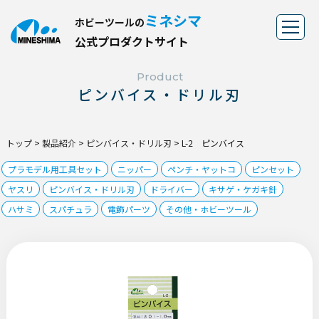
ミネシマ
ホビーツールの
公
式
プ
ロ
ダ
ク
ト
サ
イ
ト
Product
ピンバイス・ドリル刃
トップ
>
製品紹介
>
ピンバイス・ドリル刃
>
L-2 ピンバイス
プラモデル用工具セット
ニッパー
ペンチ・ヤットコ
ピンセット
ヤスリ
ピンバイス・ドリル刃
ドライバー
キサゲ・ケガキ針
ハサミ
スパチュラ
電飾パーツ
その他・ホビーツール