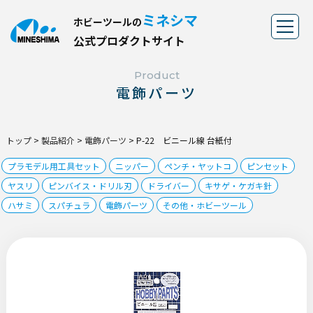
ミネシマ
ホビーツールの
公
式
プ
ロ
ダ
ク
ト
サ
イ
ト
Product
電飾パーツ
トップ
>
製品紹介
>
電飾パーツ
>
P-22 ビニール線 台紙付
プラモデル用工具セット
ニッパー
ペンチ・ヤットコ
ピンセット
ヤスリ
ピンバイス・ドリル刃
ドライバー
キサゲ・ケガキ針
ハサミ
スパチュラ
電飾パーツ
その他・ホビーツール