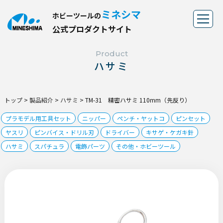
ミネシマ
ホビーツールの
公
式
プ
ロ
ダ
ク
ト
サ
イ
ト
Product
ハサミ
トップ
>
製品紹介
>
ハサミ
>
TM-31 精密ハサミ 110mm（先反り）
プラモデル用工具セット
ニッパー
ペンチ・ヤットコ
ピンセット
ヤスリ
ピンバイス・ドリル刃
ドライバー
キサゲ・ケガキ針
ハサミ
スパチュラ
電飾パーツ
その他・ホビーツール