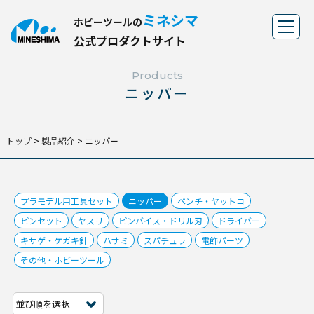
ミネシマ
ホビーツールの
公
式
プ
ロ
ダ
ク
ト
サ
イ
ト
Products
ニッパー
トップ
>
製品紹介
>
ニッパー
プラモデル用工具セット
ニッパー
ペンチ・ヤットコ
ピンセット
ヤスリ
ピンバイス・ドリル刃
ドライバー
キサゲ・ケガキ針
ハサミ
スパチュラ
電飾パーツ
その他・ホビーツール