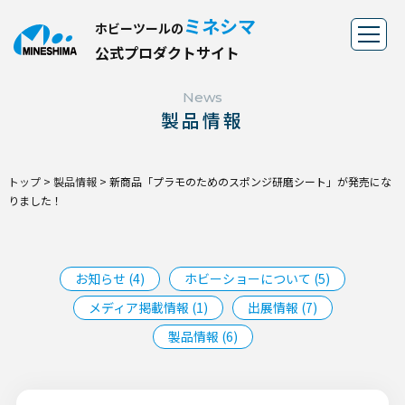
ミネシマ
ホビーツールの
公
式
プ
ロ
ダ
ク
ト
サ
イ
ト
News
製品情報
トップ
>
製品情報
>
新商品「プラモのためのスポンジ研磨シート」が発売にな
りました！
お知らせ (4)
ホビーショーについて (5)
メディア掲載情報 (1)
出展情報 (7)
製品情報 (6)