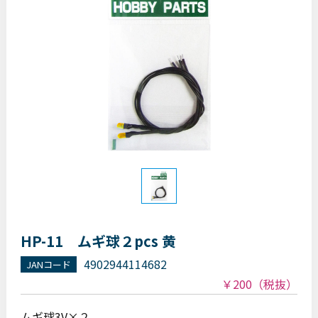
HP-11 ムギ球２pcs 黄
4902944114682
JANコード
￥200
（税抜）
ムギ球3V×２