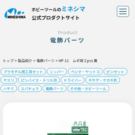
ミネシマ
ホビーツールの
公
式
プ
ロ
ダ
ク
ト
サ
イ
ト
Product
電飾パーツ
トップ
>
製品紹介
>
電飾パーツ
>
HP-11 ムギ球２pcs 黄
プラモデル用工具セット
ニッパー
ペンチ・ヤットコ
ピンセット
ヤスリ
ピンバイス・ドリル刃
ドライバー
キサゲ・ケガキ針
ハサミ
スパチュラ
電飾パーツ
その他・ホビーツール