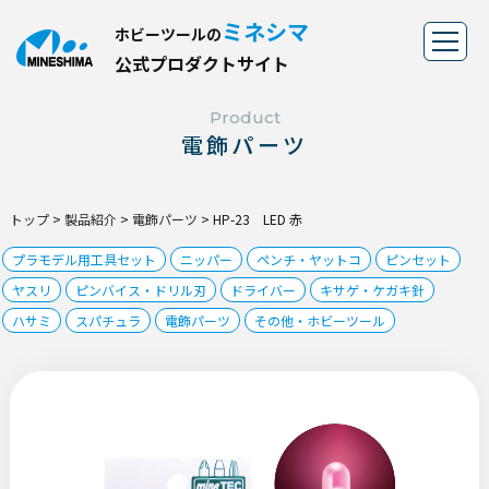
ミネシマ
ホビーツールの
公
式
プ
ロ
ダ
ク
ト
サ
イ
ト
Product
電飾パーツ
トップ
>
製品紹介
>
電飾パーツ
>
HP-23 LED 赤
プラモデル用工具セット
ニッパー
ペンチ・ヤットコ
ピンセット
ヤスリ
ピンバイス・ドリル刃
ドライバー
キサゲ・ケガキ針
ハサミ
スパチュラ
電飾パーツ
その他・ホビーツール