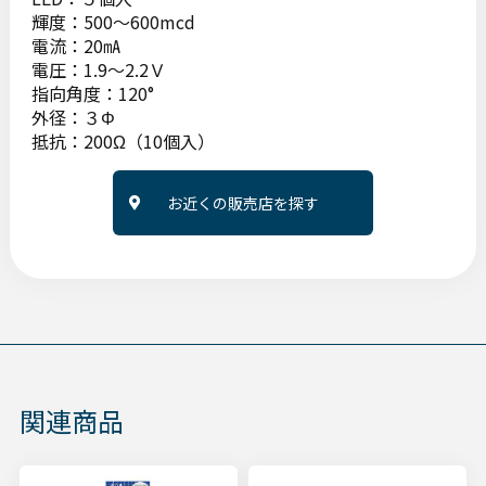
輝度：500～600mcd
電流：20㎃
電圧：1.9～2.2Ｖ
指向角度：120°
外径：３Φ
抵抗：200Ω（10個入）
お近くの販売店を探す
関連商品