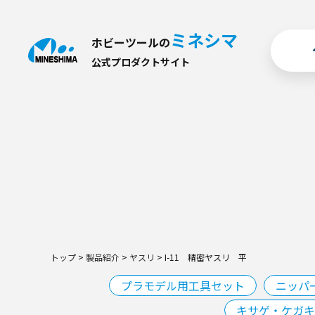
ミネシマ
ホビーツールの
公
式
プ
ロ
ダ
ク
ト
サ
イ
ト
トップ
>
製品紹介
>
ヤスリ
>
I-11 精密ヤスリ 平
プラモデル用工具セット
ニッパ
キサゲ・ケガキ