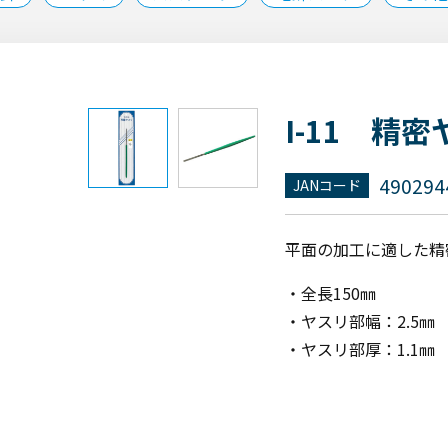
I-11 精
490294
JANコード
平面の加工に適した精
・全長150㎜
・ヤスリ部幅：2.5㎜
・ヤスリ部厚：1.1㎜