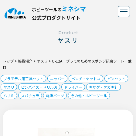
ミネシマ
ホビーツールの
公
式
プ
ロ
ダ
ク
ト
サ
イ
ト
Product
ヤスリ
トップ
>
製品紹介
>
ヤスリ
>
O-12A プラモのためのスポンジ研磨シート・荒
目
プラモデル用工具セット
ニッパー
ペンチ・ヤットコ
ピンセット
ヤスリ
ピンバイス・ドリル刃
ドライバー
キサゲ・ケガキ針
ハサミ
スパチュラ
電飾パーツ
その他・ホビーツール