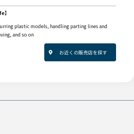
ife】
urring plastic models, handling parting lines and
aving, and so on
お近くの販売店を探す