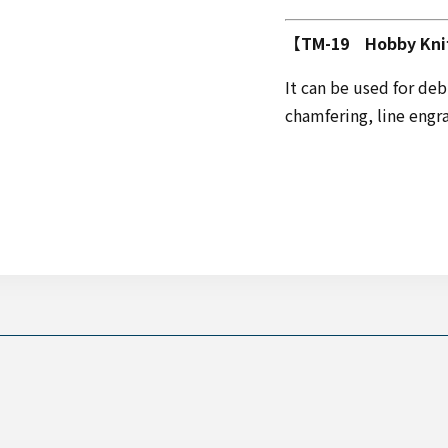
【TM-19 Hobby Kn
It can be used for deb
chamfering, line engr