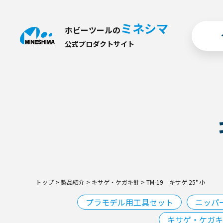
ミネシマ
ホビーツールの
公
式
プ
ロ
ダ
ク
ト
サ
イ
ト
トップ
>
製品紹介
>
キサゲ・ケガキ針
>
TM-19 キサゲ 25° 小
プラモデル用工具セット
ニッパ
キサゲ・ケガキ