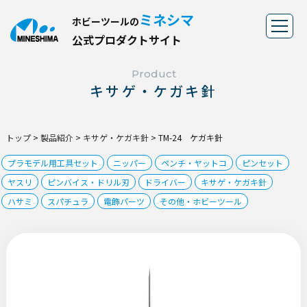
ミネシマ
ホビーツールの
公
式
プ
ロ
ダ
ク
ト
サ
イ
ト
Product
キサゲ・ケガキ針
トップ
>
製品紹介
>
キサゲ・ケガキ針
>
TM-24 ケガキ針
プラモデル用工具セット
ニッパー
ペンチ・ヤットコ
ピンセット
ヤスリ
ピンバイス・ドリル刃
ドライバー
キサゲ・ケガキ針
ハサミ
スパチュラ
電飾パーツ
その他・ホビーツール