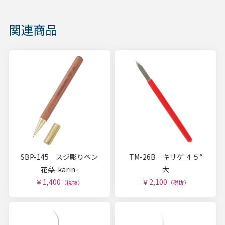
関連商品
SBP-145 スジ彫りペン
TM-26B キサゲ ４５°
花梨-karin-
大
￥1,400
￥2,100
（税抜）
（税抜）