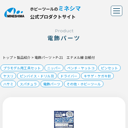
ミネシマ
ホビーツールの
公
式
プ
ロ
ダ
ク
ト
サ
イ
ト
Product
電飾パーツ
トップ
>
製品紹介
>
電飾パーツ
>
P-21 エナメル線 台紙付
プラモデル用工具セット
ニッパー
ペンチ・ヤットコ
ピンセット
ヤスリ
ピンバイス・ドリル刃
ドライバー
キサゲ・ケガキ針
ハサミ
スパチュラ
電飾パーツ
その他・ホビーツール