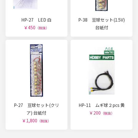
HP-27 LED 白
P-38 豆球セット(1.5V)
￥450
台紙付
（税抜）
P-27 豆球セット(クリ
HP-11 ムギ球２pcs 黄
ア) 台紙付
￥200
（税抜）
￥1,800
（税抜）