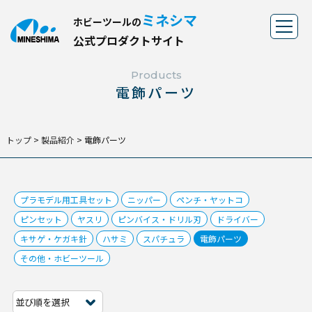
ミネシマ
ホビーツールの
公
式
プ
ロ
ダ
ク
ト
サ
イ
ト
Products
電飾パーツ
トップ
>
製品紹介
>
電飾パーツ
プラモデル用工具セット
ニッパー
ペンチ・ヤットコ
ピンセット
ヤスリ
ピンバイス・ドリル刃
ドライバー
キサゲ・ケガキ針
ハサミ
スパチュラ
電飾パーツ
その他・ホビーツール